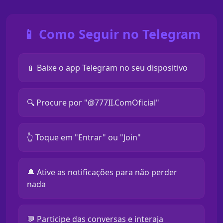
📱 Como Seguir no Telegram
📱 Baixe o app Telegram no seu dispositivo
🔍 Procure por "@777II.ComOficial"
👆 Toque em "Entrar" ou "Join"
🔔 Ative as notificações para não perder
nada
💬 Participe das conversas e interaja