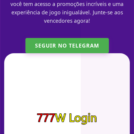
você tem acesso a promoções incríveis e uma
experiência de jogo inigualável. Junte-se aos
vencedores agora!
SEGUIR NO TELEGRAM