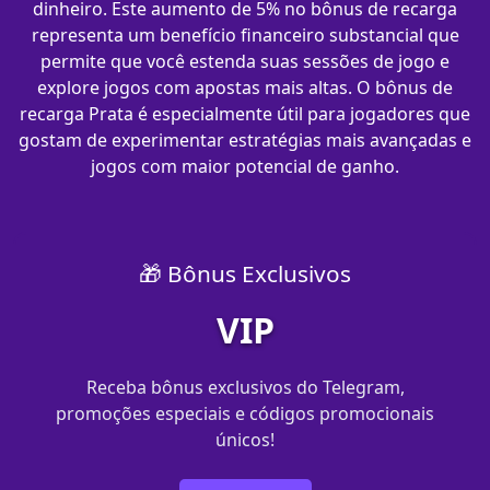
dinheiro. Este aumento de 5% no bônus de recarga
representa um benefício financeiro substancial que
permite que você estenda suas sessões de jogo e
explore jogos com apostas mais altas. O bônus de
recarga Prata é especialmente útil para jogadores que
gostam de experimentar estratégias mais avançadas e
jogos com maior potencial de ganho.
🎁 Bônus Exclusivos
VIP
Receba bônus exclusivos do Telegram,
promoções especiais e códigos promocionais
únicos!