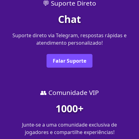
💬 Suporte Direto
Chat
Suporte direto via Telegram, respostas rápidas e
atendimento personalizado!
Falar Suporte
👥 Comunidade VIP
1000+
Junte-se a uma comunidade exclusiva de
jogadores e compartilhe experiências!