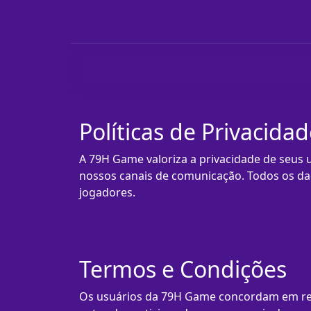
Políticas de Privacida
A 79H Game valoriza a privacidade de seus
nossos canais de comunicação. Todos os dad
jogadores.
Termos e Condições
Os usuários da 79H Game concordam em resp