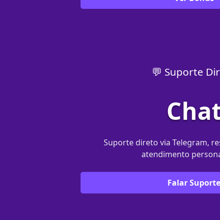
💬 Suporte Di
Cha
Suporte direto via Telegram, r
atendimento persona
Falar Suport