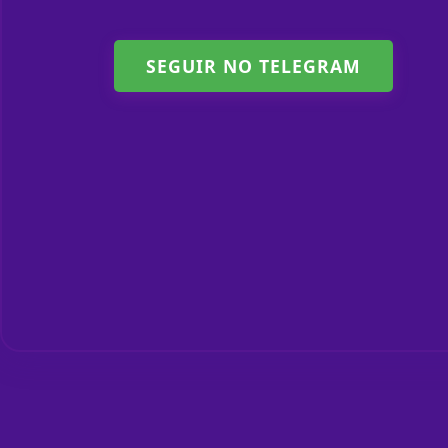
SEGUIR NO TELEGRAM