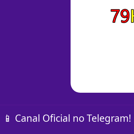
📱 Canal Oficial no Telegram!