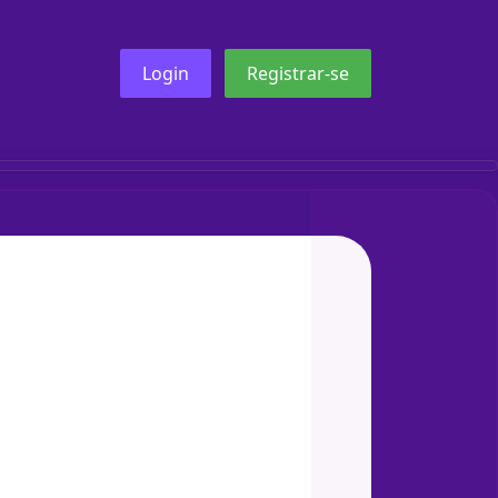
Login
Registrar-se