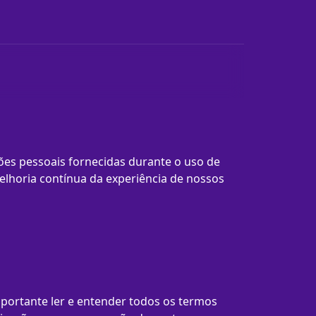
ões pessoais fornecidas durante o uso de
elhoria contínua da experiência de nossos
portante ler e entender todos os termos