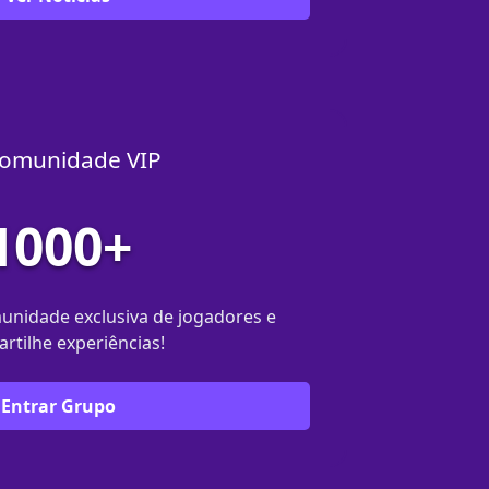
Comunidade VIP
1000+
unidade exclusiva de jogadores e
rtilhe experiências!
Entrar Grupo