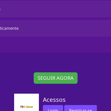
a
aticamente
SEGUIR AGORA
Acessos
Login
Registrar-se