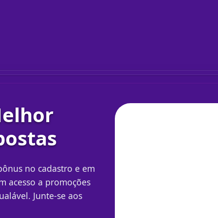
elhor
postas
bônus no cadastro e em
em acesso a promoções
ualável. Junte-se aos