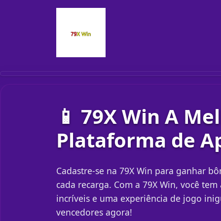
📱 79X Win A Me
Plataforma de A
Cadastre-se na 79X Win para ganhar bô
cada recarga. Com a 79X Win, você tem
incríveis e uma experiência de jogo inig
vencedores agora!