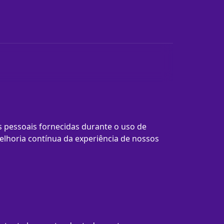
s pessoais fornecidas durante o uso de
elhoria contínua da experiência de nossos