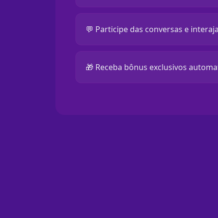
💬 Participe das conversas e interaj
🎁 Receba bônus exclusivos autom