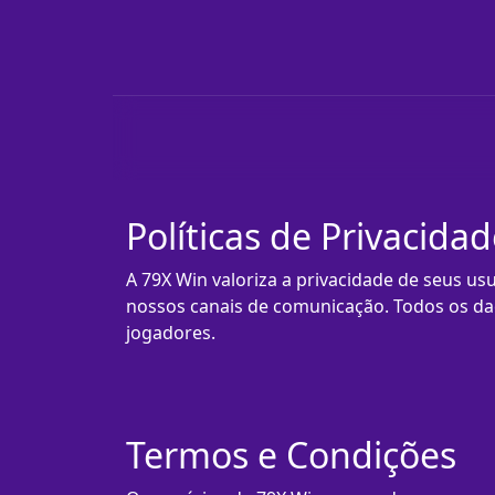
Políticas de Privacida
A 79X Win valoriza a privacidade de seus u
nossos canais de comunicação. Todos os dad
jogadores.
Termos e Condições