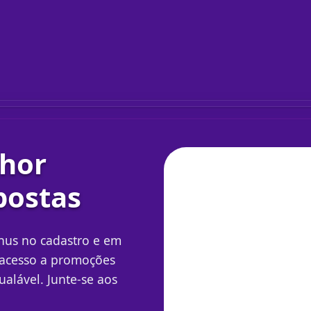
lhor
postas
nus no cadastro e em
 acesso a promoções
ualável. Junte-se aos