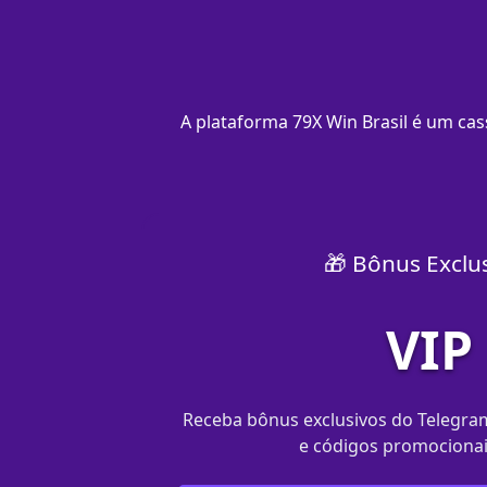
A plataforma 79X Win Brasil é um ca
🎁 Bônus Exclu
VIP
Receba bônus exclusivos do Telegra
e códigos promocionai