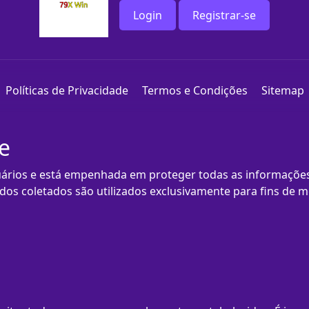
Login
Registrar-se
Políticas de Privacidade
Termos e Condições
Sitemap
de
suários e está empenhada em proteger todas as informaçõe
os coletados são utilizados exclusivamente para fins de m