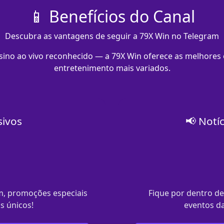
📱 Benefícios do Canal
Descubra as vantagens de seguir a 79X Win no Telegram
ssino ao vivo reconhecido — a 79X Win oferece as melhores
entretenimento mais variados.
sivos
📢 Notí
m, promoções especiais
Fique por dentro d
s únicos!
eventos d