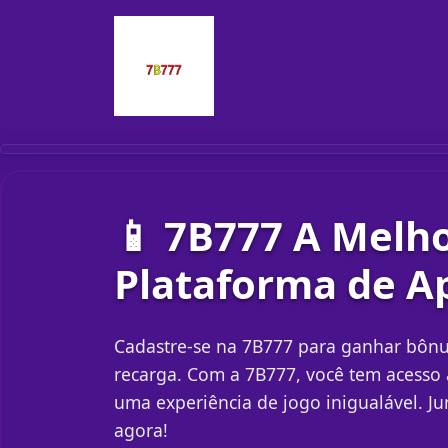
📱 7B777 A Melh
Plataforma de A
Cadastre-se na 7B777 para ganhar bônu
recarga. Com a 7B777, você tem acesso 
uma experiência de jogo inigualável. J
agora!