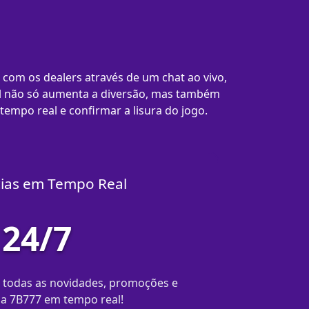
 com os dealers através de um chat ao vivo,
ial não só aumenta a diversão, mas também
empo real e confirmar a lisura do jogo.
cias em Tempo Real
24/7
e todas as novidades, promoções e
da 7B777 em tempo real!