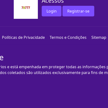
Acessos
Login
Registrar-se
Políticas de Privacidade
Termos e Condições
Sitemap
de
ários e está empenhada em proteger todas as informações 
os coletados são utilizados exclusivamente para fins de m