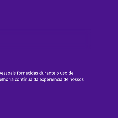
pessoais fornecidas durante o uso de
elhoria contínua da experiência de nossos