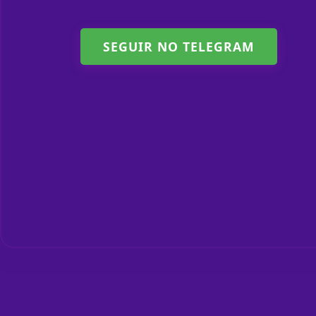
SEGUIR NO TELEGRAM