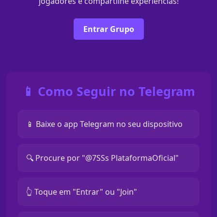
jogadores e compartilhe experiências!
Entrar Grupo
📱 Como Seguir no Telegram
📱 Baixe o app Telegram no seu dispositivo
🔍 Procure por "@7SSs PlataformaOficial"
👆 Toque em "Entrar" ou "Join"