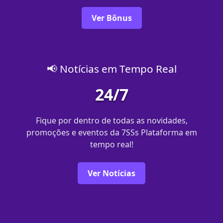
Ver Bônus
📢 Notícias em Tempo Real
24/7
Fique por dentro de todas as novidades,
promoções e eventos da 7SSs Plataforma em
tempo real!
Ver Notícias