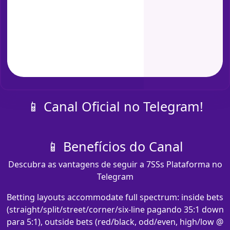
📱 Canal Oficial no Telegram!
📱 Benefícios do Canal
Descubra as vantagens de seguir a 7SSs Plataforma no
Telegram
Betting layouts accommodate full spectrum: inside bets
(straight/split/street/corner/six-line pagando 35:1 down
para 5:1), outside bets (red/black, odd/even, high/low @