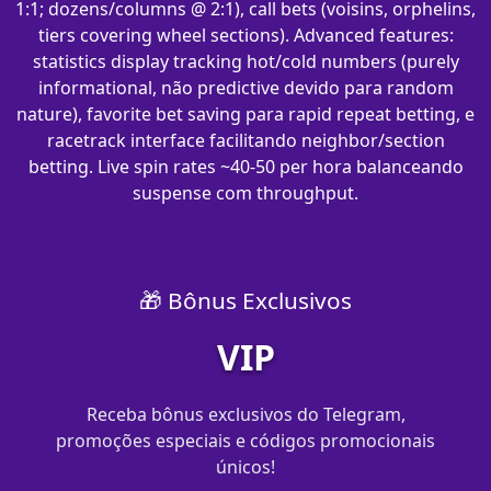
1:1; dozens/columns @ 2:1), call bets (voisins, orphelins,
tiers covering wheel sections). Advanced features:
statistics display tracking hot/cold numbers (purely
informational, não predictive devido para random
nature), favorite bet saving para rapid repeat betting, e
racetrack interface facilitando neighbor/section
betting. Live spin rates ~40-50 per hora balanceando
suspense com throughput.
🎁 Bônus Exclusivos
VIP
Receba bônus exclusivos do Telegram,
promoções especiais e códigos promocionais
únicos!