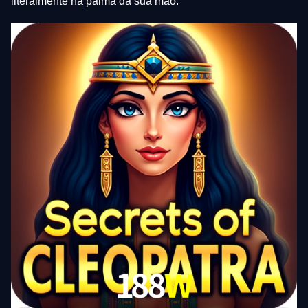
literalmente na palma da sua mão.