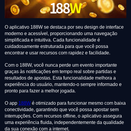
O aplicativo 188W se destaca por seu design de interface
moderno e acessível, proporcionando uma navegação
simplificada e intuitiva. Cada funcionalidade é
cuidadosamente estruturada para que você possa
encontrar e usar recursos com rapidez e facilidade.
Com o 188W, você nunca perde um evento importante
graças às notificações em tempo real sobre partidas e
resultados de apostas. Esta funcionalidade melhora a
experiência do usuário, mantendo-o sempre informado e
pronto para fazer a melhor jogada.
O app
188W
é otimizado para funcionar mesmo com baixa
conectividade, garantindo que você possa apostar sem
interrupções. Com recursos offline, o aplicativo assegura
uma experiência fluida, independentemente da qualidade
da sua conexão com a internet.