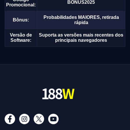
BONUS2025
Promocional:
Probabilidades MAIORES, retirada
Bônus:
rápida
Versão de
Suporta as versões mais recentes dos
Software:
principais navegadores