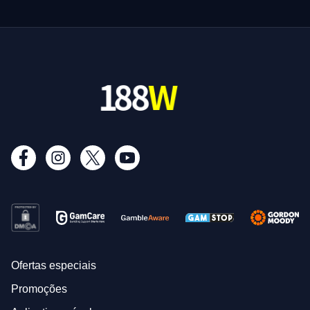
Ofertas especiais
Promoções