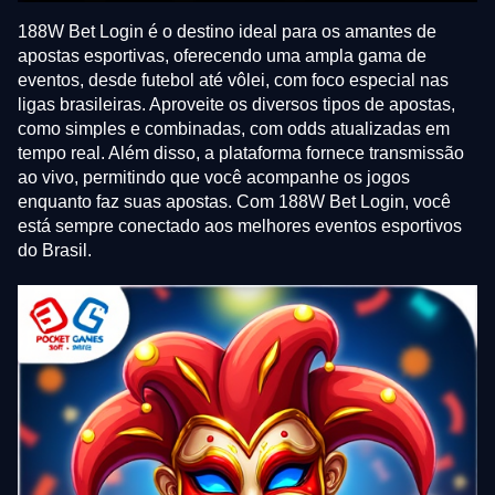
188W Bet Login é o destino ideal para os amantes de
apostas esportivas, oferecendo uma ampla gama de
eventos, desde futebol até vôlei, com foco especial nas
ligas brasileiras. Aproveite os diversos tipos de apostas,
como simples e combinadas, com odds atualizadas em
tempo real. Além disso, a plataforma fornece transmissão
ao vivo, permitindo que você acompanhe os jogos
enquanto faz suas apostas. Com 188W Bet Login, você
está sempre conectado aos melhores eventos esportivos
do Brasil.