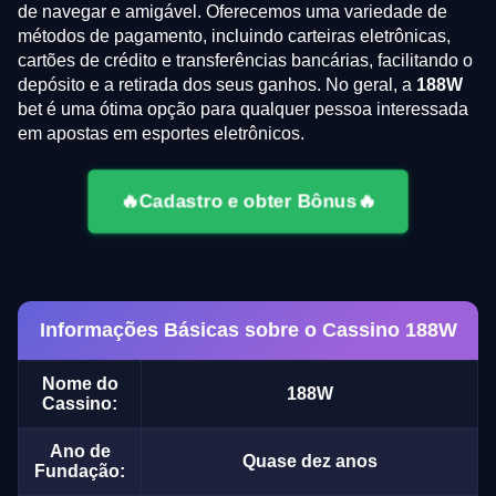
de navegar e amigável. Oferecemos uma variedade de
métodos de pagamento, incluindo carteiras eletrônicas,
cartões de crédito e transferências bancárias, facilitando o
depósito e a retirada dos seus ganhos. No geral, a
188W
bet é uma ótima opção para qualquer pessoa interessada
em apostas em esportes eletrônicos.
🔥Cadastro e obter Bônus🔥
Informações Básicas sobre o Cassino 188W
Nome do
188W
Cassino:
Ano de
Quase dez anos
Fundação: