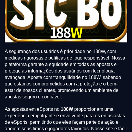
A segurança dos usuários é prioridade no 188W, com
medidas rigorosas e políticas de jogo responsável. Nossa
plataforma garante a equidade em todas as apostas e
protege as informações dos usuários com tecnologia
avançada. Aposte com tranquilidade no 188W, sabendo
que estamos comprometidos com a proteção e o bem-
estar de nossos clientes, promovendo um ambiente de
apostas seguro e confiável.
As apostas em eSports no
188W
proporcionam uma
experiência empolgante e envolvente para os entusiastas
de eSports, permitindo que eles façam parte da ação e
apoiem seus times e jogadores favoritos. Nosso site é fácil